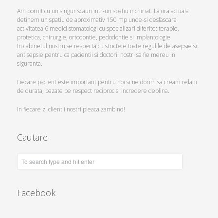
Am pornit cu un singur scaun intr-un spatiu inchiriat. La ora actuala
detinem un spatiu de aproximativ 150 mp unde-si desfasoara
activitatea 6 medici stomatologi cu specializari diferite: terapie,
protetica, chirurgie, ortodontie, pedodontie si implantologie.
In cabinetul nostru se respecta cu strictete toate regulile de asepsie si
antisepsie pentru ca pacientii si doctorii nostri sa fie mereu in
siguranta.
Fiecare pacient este important pentru noi si ne dorim sa cream relatii
de durata, bazate pe respect reciproc si incredere deplina.
In fiecare zi clientii nostri pleaca zambind!
Cautare
Facebook