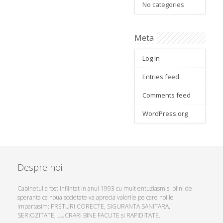
No categories
Meta
Log in
Entries feed
Comments feed
WordPress.org
Despre noi
Cabinetul a fost infiintat in anul 1993 cu mult entuziasm si plini de
speranta ca noua societate va aprecia valorile pe care noi le
impartasim: PRETURI CORECTE, SIGURANTA SANITARA,
SERIOZITATE, LUCRARI BINE FACUTE si RAPIDITATE.